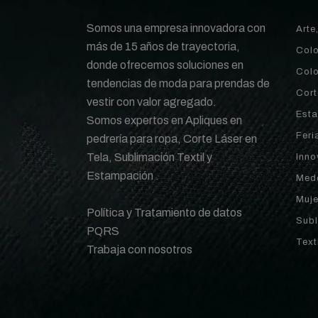
Somos una empresa innovadora con
Arte
más de 15 años de trayectoria,
Col
donde ofrecemos soluciones en
Colo
tendencias de moda para prendas de
Cort
vestir con valor agregado.
Est
Somos expertos en Apliques en
Feri
pedrería para ropa, Corte Láser en
Tela, Sublimación Textil y
Inno
Estampación .
Mede
Muje
Política y Tratamiento de datos
Subl
PQRS
Text
Trabaja con nosotros