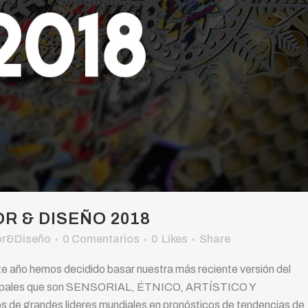
 & DISEÑO 2018
or&Diseño
0 Comentarios
0
Likes
Share
 año hemos decidido basar nuestra más reciente versión del
ipales que son SENSORIAL, ÉTNICO, ARTÍSTICO Y
e grandes líderes mundiales en pronósticos de tendencias de