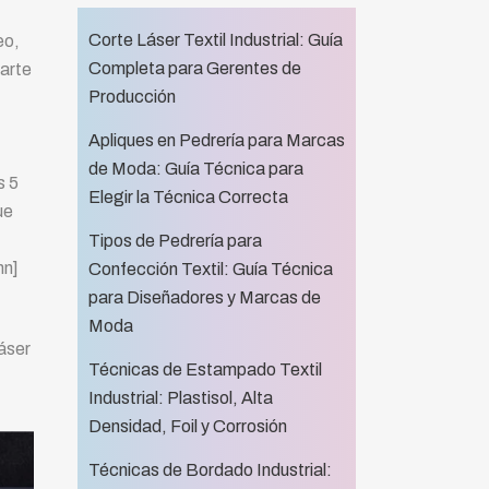
Corte Láser Textil Industrial: Guía
eo,
Completa para Gerentes de
parte
Producción
Apliques en Pedrería para Marcas
de Moda: Guía Técnica para
s 5
Elegir la Técnica Correcta
ue
Tipos de Pedrería para
mn]
Confección Textil: Guía Técnica
para Diseñadores y Marcas de
Moda
láser
Técnicas de Estampado Textil
Industrial: Plastisol, Alta
Densidad, Foil y Corrosión
Técnicas de Bordado Industrial: