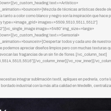
Down»][vc_custom_heading text=»Artístico»
animation=»bounceIn»]Mezcla de técnicas artísticas desde ol
ía tanto a color como blanco y negro son la inspiración que hace 
lery type=»image_grid» images=»5509,5510,5511,5512″]
1/2″][vc_single_image image=»5480″ img_size=»large»
nDown»][vc_custom_heading text=»Sensorial»
animation=»bounceIn»]Despertar todos y cada uno de nuestro
de podemos apreciar diseños limpios pero con muchas texturas q
e evocan las fragancias de un sin fin de flores.[/vc_column_text]
,5514,5515,5516″][/vc_column_inner][/vc_row_inner][/vc_colu
ecesitas integrar sublimación textil, apliques en pedrería, corte 
bordado industrial con la más alta calidad en Medellín, centraliza