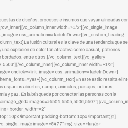
ropuestas de diseños, procesos e insumos que vayan alineadas co
row_inner][vc_column_inner width=»1/2″][vc_single_image
nk_image» css_animation=»fadeInDown»][vc_custom_heading
mn_text]La fusión cultural es la clave de una tendencia que se
una explosión de color tan atractiva como casual, patrones
ión bordados, entre otros.[/vc_column_text][vc_gallery
503″][/vc_column_inner][vc_column_inner width=»1/2″]
arge» onclick=»link_image» css_animation=»fadeInDown»]
eme_fonts=»yes»][vc_column_text]En este estilo resalta el int
 los espacios abiertos, campo, animales, paisajes, colores,
nía y paz. Es la búsqueda por conectar las personas con la
pe=»image_grid» images=»5504,5505,5506,5507″][/vc_column_in
wine» border_width=»2″
: 10px !important;padding-bottom: 10px !important;}»]
][vc_single_image image=»5477″ img_size=»large»