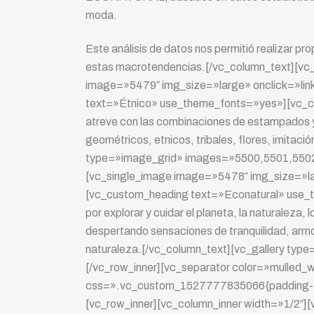
moda.
Este análisis de datos nos permitió realizar p
estas macrotendencias.[/vc_column_text][vc_
image=»5479″ img_size=»large» onclick=»li
text=»Étnico» use_theme_fonts=»yes»][vc_colu
atreve con las combinaciones de estampados y 
geométricos, etnicos, tribales, flores, imitac
type=»image_grid» images=»5500,5501,5502,5
[vc_single_image image=»5478″ img_size=»l
[vc_custom_heading text=»Econatural» use_th
por explorar y cuidar el planeta, la naturaleza,
despertando sensaciones de tranquilidad, armo
naturaleza.[/vc_column_text][vc_gallery ty
[/vc_row_inner][vc_separator color=»mulled_
css=».vc_custom_1527777835066{padding-top
[vc_row_inner][vc_column_inner width=»1/2″