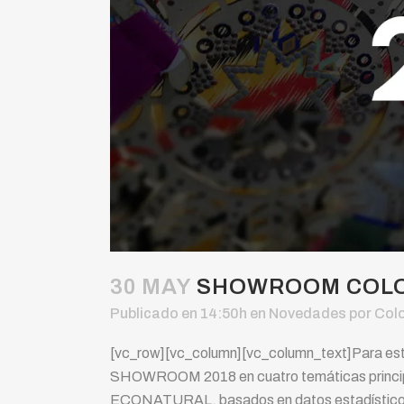
30 MAY
SHOWROOM COLOR
Publicado en 14:50h
en
Novedades
por
Col
[vc_row][vc_column][vc_column_text]Para este
SHOWROOM 2018 en cuatro temáticas princ
ECONATURAL, basados en datos estadísticos d