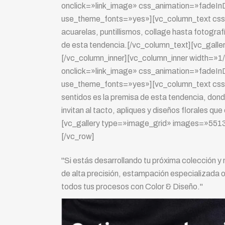
onclick=»link_image» css_animation=»fadeIn
use_theme_fonts=»yes»][vc_column_text css_
acuarelas, puntillismos, collage hasta fotograf
de esta tendencia.[/vc_column_text][vc_gal
[/vc_column_inner][vc_column_inner width=»
onclick=»link_image» css_animation=»fadeI
use_theme_fonts=»yes»][vc_column_text css_
sentidos es la premisa de esta tendencia, don
invitan al tacto, apliques y diseños florales qu
[vc_gallery type=»image_grid» images=»5513
[/vc_row]
"Si estás desarrollando tu próxima colección y n
de alta precisión, estampación especializada o 
todos tus procesos con
Color & Diseño
."