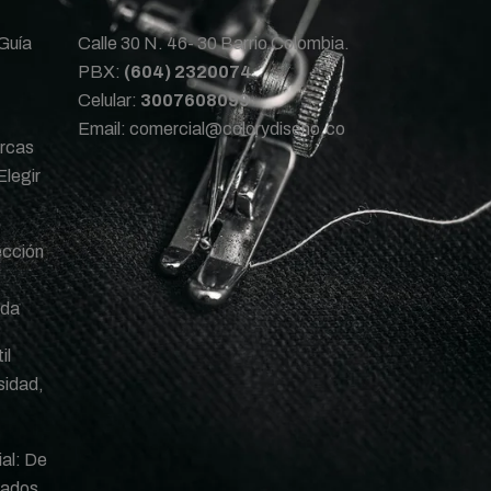
 Guía
Calle 30 N. 46- 30 Barrio Colombia.
PBX:
(604) 2320074
Celular:
3007608099
Email:
comercial@colorydiseno.co
arcas
Elegir
ección
oda
il
nsidad,
al: De
bados