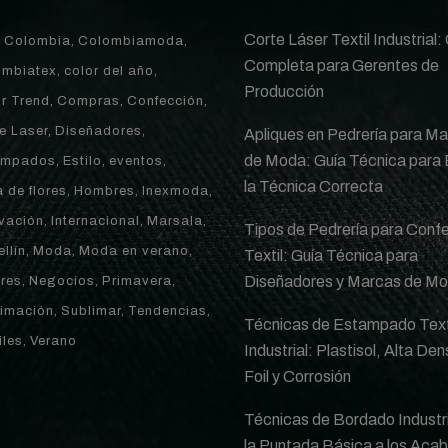
Corte Láser Textil Industrial:
Colombia
Colombiamoda
Completa para Gerentes de
ombiatex
color del año
Producción
r Trend
Compras
Confección
e Laser
Diseñadores
Apliques en Pedrería para M
de Moda: Guía Técnica para 
ampados
Estilo
eventos
la Técnica Correcta
a de flores
Hombres
Inexmoda
vación
Internacional
Marsala
Tipos de Pedrería para Conf
llín
Moda
Moda en verano
Textil: Guía Técnica para
Diseñadores y Marcas de M
res
Negocios
Primavera
imación
Sublimar
Tendencias
Técnicas de Estampado Text
iles
Verano
Industrial: Plastisol, Alta De
Foil y Corrosión
Técnicas de Bordado Industri
la Puntada Básica a los Aca