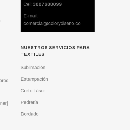
Cel:
3007608099
E-mail:
n
comercial@colorydiseno.co
NUESTROS SERVICIOS PARA
TEXTILES
Sublimación
Estampación
erés
Corte Láser
Pedrería
ner]
Bordado